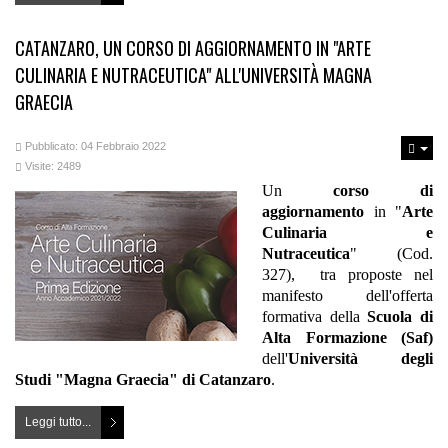
CATANZARO, UN CORSO DI AGGIORNAMENTO IN "ARTE
CULINARIA E NUTRACEUTICA" ALL'UNIVERSITÀ MAGNA
GRAECIA
Pubblicato: 04 Febbraio 2022
Visite: 2489
Un
corso di
aggiornamento
in "
Arte
Culinaria e
Nutraceutica
" (Cod.
327), tra proposte nel
manifesto dell'offerta
formativa della
Scuola di
Alta Formazione (Saf)
dell'
Università degli
Studi "Magna Graecia" di Catanzaro
.
Leggi tutto...