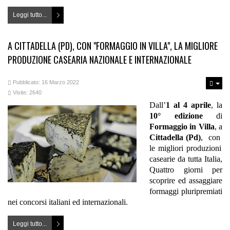
Leggi tutto...
A CITTADELLA (PD), CON "FORMAGGIO IN VILLA", LA MIGLIORE
PRODUZIONE CASEARIA NAZIONALE E INTERNAZIONALE
Pubblicato: 16 Marzo 2022
Visite: 2640
Dall’
1 al 4 aprile
, la
10° edizione
di
Formaggio in Villa
, a
Cittadella (Pd)
, con
le migliori produzioni
casearie da tutta Italia,
Quattro giorni per
scoprire ed assaggiare
formaggi pluripremiati
nei concorsi italiani ed internazionali.
Leggi tutto...