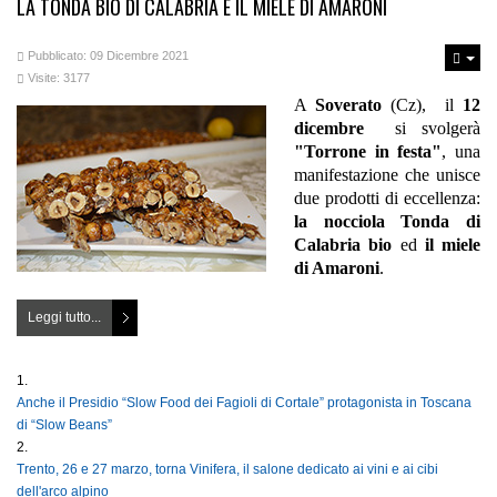
LA TONDA BIO DI CALABRIA E IL MIELE DI AMARONI
Pubblicato: 09 Dicembre 2021
Visite: 3177
A
Soverato
(Cz), il
12
dicembre
si svolgerà
"Torrone in festa"
, una
manifestazione che unisce
due prodotti di eccellenza:
la nocciola Tonda di
Calabria bio
ed
il miele
di Amaroni
.
Leggi tutto...
Anche il Presidio “Slow Food dei Fagioli di Cortale” protagonista in Toscana
di “Slow Beans”
Trento, 26 e 27 marzo, torna Vinifera, il salone dedicato ai vini e ai cibi
dell'arco alpino