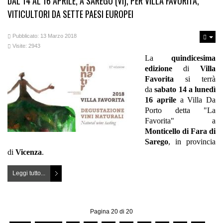
DAL 14 AL 16 APRILE, A SAREGO (VI), PER VILLA FAVORITA,
VITICULTORI DA SETTE PAESI EUROPEI
Pubblicato: 13 Marzo 2018
Visite: 2943
La
quindicesima
edizione
di
Villa
Favorita
si terrà
da
sabato 14 a lunedì
16 aprile
a Villa Da
Porto detta "La
Favorita" a
Monticello di Fara di
Sarego
, in provincia
di
Vicenza
.
Leggi tutto...
Pagina 20 di 20