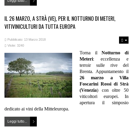
Leggi tutto...
IL 26 MARZO, A STRÀ (VE), PER IL NOTTURNO DI METERI,
VITIVINICULTURI DA TUTTA EUROPA
Pubblicato: 13 Marzo 2018
Visite: 3240
Torna il
Notturno di
Meteri
: eccellenza e
terroir sulle rive del
Brenta. Appuntamento il
26 marzo a Villa
Foscarini Rossi di Strà
(Venezia
) con oltre 50
viticoltori europei. In
apertura il simposio
dedicato ai vini della Mitteleuropa.
Leggi tutto...