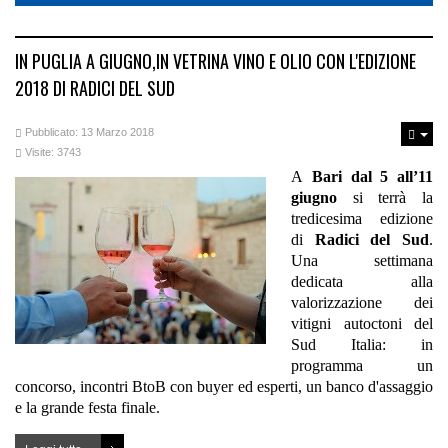
IN PUGLIA A GIUGNO,IN VETRINA VINO E OLIO CON L'EDIZIONE
2018 DI RADICI DEL SUD
Pubblicato: 13 Marzo 2018
Visite: 3743
A
Bari
dal 5 all’11
giugno
si terrà la
tredicesima edizione
di
Radici del Sud
.
Una settimana
dedicata alla
valorizzazione dei
vitigni autoctoni del
Sud Italia: in
programma un
concorso, incontri BtoB con buyer ed esperti, un banco d'assaggio
e la grande festa finale.