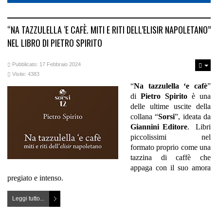
“NA TAZZULELLA ‘E CAFÈ. MITI E RITI DELL’ELISIR NAPOLETANO”
NEL LIBRO DI PIETRO SPIRITO
Pubblicato: 17 Febbraio 2024
Visite: 4383
“
Na tazzulella ‘e cafè
”
di
Pietro Spirito
è una
delle ultime uscite della
collana “
Sorsi
”, ideata da
Giannini Editore
. Libri
piccolissimi nel
formato proprio come una
tazzina di caffè che
appaga con il suo amora
pregiato e intenso.
Leggi tutto...