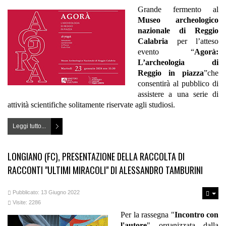
Grande fermento al
Museo archeologico
nazionale di Reggio
Calabria
per l’atteso
evento “
Agorà:
L’archeologia di
Reggio in piazza
”che
consentirà al pubblico di
assistere a una serie di
attività scientifiche solitamente riservate agli studiosi.
Leggi tutto...
LONGIANO (FC), PRESENTAZIONE DELLA RACCOLTA DI
RACCONTI "ULTIMI MIRACOLI" DI ALESSANDRO TAMBURINI
Pubblicato: 13 Giugno 2022
Visite: 2286
Per la rassegna "
Incontro con
l'autore
" organizzata dalla