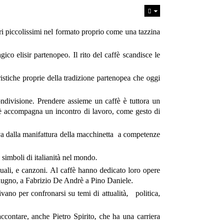
ri piccolissimi nel formato proprio come una tazzina
co elisir partenopeo. Il rito del caffè scandisce le
stiche proprie della tradizione partenopea che oggi
ndivisione. Prendere assieme un caffè è tuttora un
ffè accompagna un incontro di lavoro, come gesto di
 va dalla manifattura della macchinetta a competenze
 simboli di italianità nel mondo.
anuali, e canzoni. Al caffè hanno dedicato loro opere
ugno, a Fabrizio De Andrè a Pino Daniele.
univano per confronarsi su temi di attualità, politica,
raccontare, anche Pietro Spirito, che ha una carriera