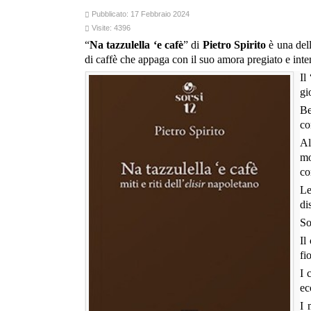
Pubblicato: 17 Febbraio 2024
Visite: 4396
“
Na tazzulella ‘e cafè
” di
Pietro Spirito
è una dell
di caffè che appaga con il suo amora pregiato e inte
Il 
gi
Be
co
Al
mo
co
Le
di
So
Il
fi
I 
ec
I 