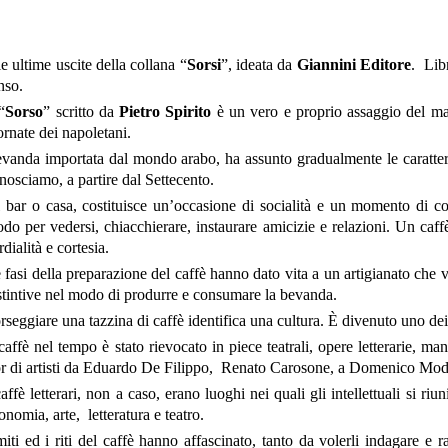
e ultime uscite della collana “
Sorsi
”, ideata da
Giannini Editore
. Lib
nso.
“
Sorso
” scritto da
Pietro Spirito
è un vero e proprio assaggio del magi
ornate dei napoletani.
vanda importata dal mondo arabo, ha assunto gradualmente le caratteri
nosciamo, a partire dal Settecento.
 bar o casa, costituisce un’occasione di socialità e un momento di co
do per vedersi, chiacchierare, instaurare amicizie e relazioni. Un ca
rdialità e cortesia.
 fasi della preparazione del caffè hanno dato vita a un artigianato che
stintive nel modo di produrre e consumare la bevanda.
rseggiare una tazzina di caffè identifica una cultura. È divenuto uno dei
 caffè nel tempo è stato rievocato in piece teatrali, opere letterarie, m
or di artisti da Eduardo De Filippo, Renato Carosone, a Domenico Mod
caffè letterari, non a caso, erano luoghi nei quali gli intellettuali si ri
onomia, arte, letteratura e teatro.
miti ed i riti del caffè hanno affascinato, tanto da volerli indagare e 