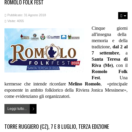
ROMOLO FOLK FEST
Pubblicato: 31 Agosto 2018
Visite: 4055
Cinque giorni
all'insegna della
memoria e della
tradizione,
dal 2 al
7 settembre
, a
Santa Teresa di
Riva (Me)
, con il
Romolo Folk
Fest
. Una
kermesse che intende ricordare
Melino Romolo
, «principale
esponente in ambito folklorico della Riviera Jonica Messinese»,
come evidenziano gli organizzatori.
Leggi tutto...
TORRE RUGGIERO (CZ), 7 E 8 LUGLIO, TERZA EDIZIONE