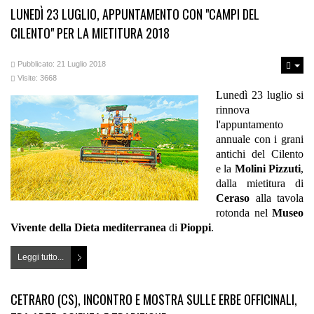
LUNEDÌ 23 LUGLIO, APPUNTAMENTO CON "CAMPI DEL
CILENTO" PER LA MIETITURA 2018
Pubblicato: 21 Luglio 2018
Visite: 3668
Lunedì 23 luglio si
rinnova
l'appuntamento
annuale con i grani
antichi del Cilento
e la
Molini Pizzuti
,
dalla mietitura di
Ceraso
alla tavola
rotonda nel
Museo
Vivente della Dieta mediterranea
di
Pioppi
.
Leggi tutto...
CETRARO (CS), INCONTRO E MOSTRA SULLE ERBE OFFICINALI,