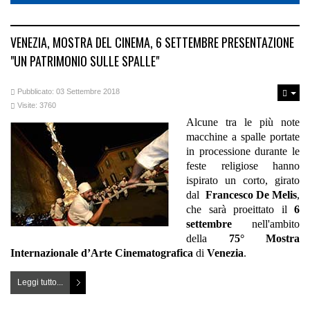
VENEZIA, MOSTRA DEL CINEMA, 6 SETTEMBRE PRESENTAZIONE
"UN PATRIMONIO SULLE SPALLE"
Pubblicato: 03 Settembre 2018
Visite: 3760
Alcune tra le più note
macchine a spalle portate
in processione durante le
feste religiose hanno
ispirato un corto, girato
dal
Francesco De Melis
,
che sarà proeittato il
6
settembre
nell'ambito
della
75° Mostra
Internazionale d’Arte Cinematografica
di
Venezia
.
Leggi tutto...