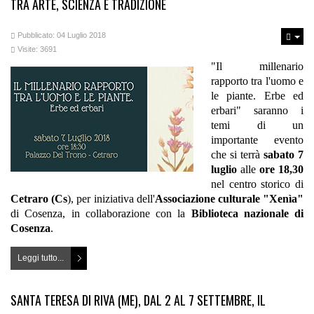
TRA ARTE, SCIENZA E TRADIZIONE
Pubblicato: 04 Luglio 2018
Visite: 3691
"Il millenario
rapporto tra l'uomo e
le piante. Erbe ed
erbari" saranno i
temi di un
importante evento
che si terrà
sabato 7
luglio
alle
ore 18,30
nel centro storico di
Cetraro (Cs
), per iniziativa dell'
Associazione culturale "Xenìa"
di Cosenza, in collaborazione con la
Biblioteca nazionale di
Cosenza
.
Leggi tutto...
SANTA TERESA DI RIVA (ME), DAL 2 AL 7 SETTEMBRE, IL