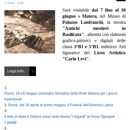
Visite: 3299
Sarà visitabile
dal 7 fino al 30
giugno
a
Matera
, nel Museo di
Palazzo Lanfranchi
, la mostra
"Antichi mestieri in
Basilicata"
, allestita con elaborati
grafico-pittorici e digitali delle
classi
3°B1 e 5°B1
, indirizzo Arti
figurative del
Liceo Artistico
"Carlo Levi"
.
Leggi tutto...
Roma, 18-20 maggio seminario formativo della Rete italiana per i giochi
tradizionali
Roma, dal 28 aprile al primo maggio, il Festival dell'America Latina
Il mito di Mata e Grifone rivive nella favola "I Giganti" di Giusy Staropoli
Calafati