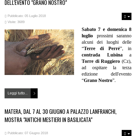
DELL'EVENTO "GRANO NOSTRO"
Pubblicato: 05 Luglio 2018
Visite: 3689
Sabato 7 e domenica 8
luglio
prossimi saranno
alcuni dei luoghi delle
“
Terre di Perré
”, in
contrada Luisina
a
Torre di Ruggiero
(Cz),
ad ospitare la terza
edizione dell'evento
“
Grano Nostro
”.
Leggi tutto...
MATERA, DAL 7 AL 30 GIUGNO A PALAZZO LANFRANCHI,
MOSTRA "ANTICHI MESTIERI IN BASILICATA"
Pubblicato: 07 Giugno 2018