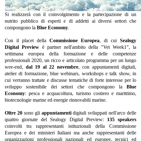
Si realizzerà con il coinvolgimento e la partecipazione di un
nutrito pubblico di esperti e di addetti ai diversi settori che
compongono la
Blue Economy
.
Con il placet della
Commissione Europea
, di cui
Sealogy
Digital Preview
è partner nell'ambito della "Vet Week1", la
settimana europea della formazione e delle competenze
professionali 2020, un ricco e articolato programma per un lungo
wee-end,
dal 19 al 22 novembre
, con appuntamenti digitali,
atelier di formazione, blue webinars, workshops e talk show, in
cui verranno trattate e discusse tematiche di forte interesse per lo
sviluppo sostenibile dei settori che compongono la
Blue
Economy
: pesca e acquacoltura, turismo costiero e marittimo,
biotecnologie marine ed energie rinnovabili marine.
Oltre 20
sono gli
appuntamenti
digitali sviluppati nell'arco delle
quattro giornate del Sealogy Digital Preview:
135 speakers
coinvolti tra rappresentanti istituzionali della Commissione
Europea e dei ministeri Italiani ma anche rappresentanti delle
organizzazioni professionali nazionali ed europee, tecnici ed