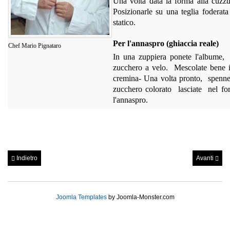
Una volta data la forma alla cuzz
Posizionarle su una teglia foderat
statico.
Per l'annaspro (ghiaccia reale)
Chef Mario Pignataro
I
n una zuppiera ponete l'albume,
zucchero a velo. Mescolate bene il
cremina- Una volta pronto, spennel
zucchero colorato lasciate nel for
l'annaspro.
Indietro
Avanti
Joomla Templates
by Joomla-Monster.com