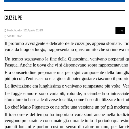
CUZZUPE
Pubblicato: 12 Aprile 2019
Visite: 7629
Il profumo avvolgente e delicato delle cuzzupe, appena sfornate, ric
varia da luogo a luogo, rappresentano quasi un rito che si rinnova
ne
Un tempo segnavano la fine della Quaresima, venivano preparati qu
Pasqua. Anche le uova che vi si disponevano sopra rappresentavano un 
Era consuetudine preparane una per ogni componente della famiglia.
più piccoli, l'entusiasmo e la gioia di poter gustare ciascuno il propr
La lievitazione era lunghissima e venivano reimpastate più volte. Veniv
Le fogge erano e sono variabili, rotonde, a ciambella o intreccia
sfumature in base alle diverse località, come l'uso di utilizzare lo strut
Lo chef Mario Pignatato ce ne offre una versione un po' più modern
Il trascorrere del tempo ha importato variazioni anche nella tradiz
vengono preparate e consumate già durante tutto il periodo quaresima
parenti lontani e portare così un senso di calore umano, per far ri