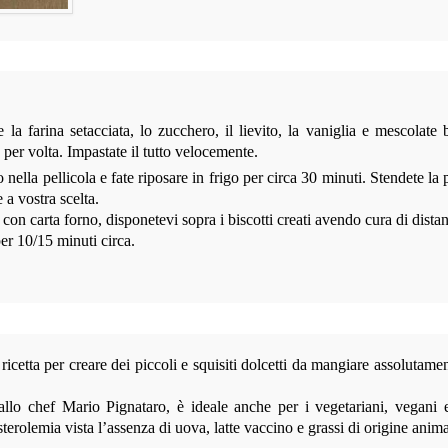
e la farina setacciata, lo zucchero, il lievito, la vaniglia e mescolat
co per volta. Impastate il tutto velocemente.
nella pellicola e fate riposare in frigo per circa 30 minuti. Stendete la 
 a vostra scelta.
con carta forno, disponetevi sopra i biscotti creati avendo cura di distanz
per 10/15 minuti circa.
cetta per creare dei piccoli e squisiti dolcetti da mangiare assolutamen
dallo chef Mario Pignataro, è ideale anche per i vegetariani, vegani
sterolemia vista l’assenza di uova, latte vaccino e grassi di origine anima