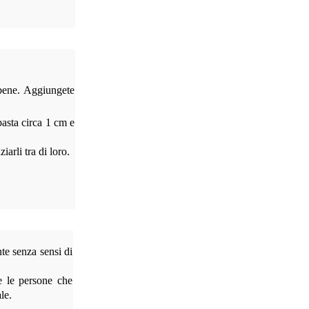
e bene. Aggiungete
pasta circa 1 cm e
iarli tra di loro.
te senza sensi di
 e le persone che
le.