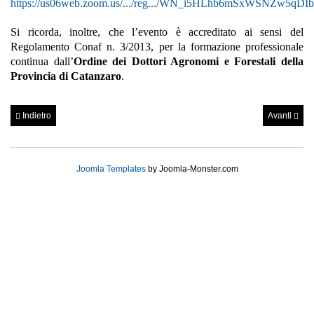
https://us06web.zoom.us/.../reg.../WN_i5HLhb6mSxWSNZw5qDI
Si ricorda, inoltre, che l’evento è accreditato ai sensi del
Regolamento Conaf n. 3/2013, per la formazione professionale
continua dall’
Ordine dei Dottori Agronomi e Forestali della
Provincia di Catanzaro
.
Indietro
Avanti
Joomla Templates
by Joomla-Monster.com