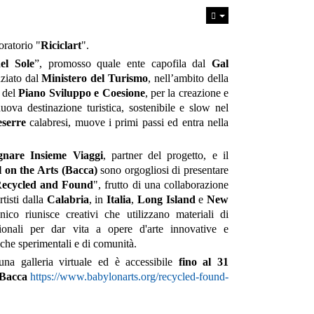
boratorio "
Riciclart
".
el Sole
”, promosso quale ente capofila dal
Gal
ziato dal
Ministero del Turismo
, nell’ambito della
 del
Piano Sviluppo e Coesione
, per la creazione e
uova destinazione turistica, sostenibile e slow nel
eserre
calabresi, muove i primi passi ed entra nella
gnare Insieme Viaggi
, partner del progetto, e il
 on the Arts (Bacca)
sono orgogliosi di presentare
ecycled and Found
", frutto di una collaborazione
tisti dalla
Calabria
, in
Italia
,
Long Island
e
New
ico riunisce creativi che utilizzano materiali di
onali per dar vita a opere d'arte innovative e
stiche sperimentali e di comunità.
una galleria virtuale ed è accessibile
fino al 31
Bacca
https://www.babylonarts.org/recycled-found-