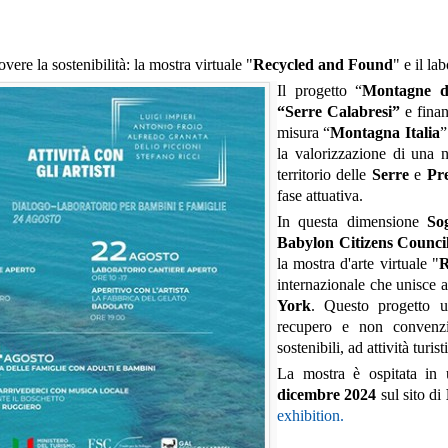
ere la sostenibilità: la mostra virtuale "
Recycled and Found
" e il la
Il progetto “
Montagne d
“Serre Calabresi”
e finan
misura “
Montagna Italia
”
la valorizzazione di una n
territorio delle
Serre
e
Pr
fase attuativa.
In questa dimensione
So
Babylon Citizens Council
la mostra d'arte virtuale "
R
internazionale che unisce ar
York
. Questo progetto un
recupero e non convenzi
sostenibili, ad attività turi
La mostra è ospitata in 
dicembre 2024
sul sito di
exhibition.