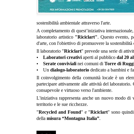
sostenibilità ambientale attraverso l'arte.
A completamento di quest’iniziativa internazionale
laboratorio artistico
"Riciclart"
. Questo evento, pa
d'arte, con l'obiettivo di promuovere la sostenibilità
Il laboratorio "
Riciclart
" prevede una serie di attivi
•
Laboratori creativi
aperti al pubblico
dal 20 a
•
Serate conviviali
nei comuni di
Torre di Rugg
• Un
dialogo-laboratorio
dedicato a bambini e fami
Il coinvolgimento della comunità locale è un ele
partecipare attivamente alle attività del laborator
consapevole e virtuoso verso l'ambiente.
L'iniziativa rappresenta anche un nuovo modo di vi
territorio e le sue ricchezze.
"
Recycled and Found
" e "
Riciclart
" sono quindi
della
misura “Montagna Italia”
.