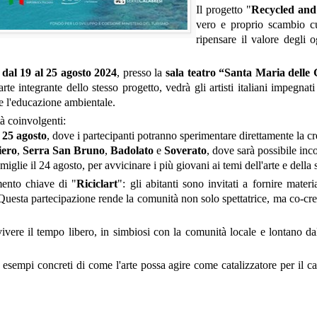
Il progetto "
Recycled an
vero e proprio scambio cul
ripensare il valore degli o
,
dal 19 al 25 agosto 2024
, presso la
sala teatro “Santa Maria delle 
rte integrante dello stesso progetto, vedrà gli artisti italiani impegnat
 e l'educazione ambientale.
tà coinvolgenti:
l 25 agosto
, dove i partecipanti potranno sperimentare direttamente la cr
iero
,
Serra San Bruno
,
Badolato
e
Soverato
, dove sarà possibile inco
glie il 24 agosto, per avvicinare i più giovani ai temi dell'arte e della s
mento chiave di "
Riciclart
": gli abitanti sono invitati a fornire mater
io. Questa partecipazione rende la comunità non solo spettatrice, ma co
vere il tempo libero, in simbiosi con la comunità locale e lontano da
 esempi concreti di come l'arte possa agire come catalizzatore per il 