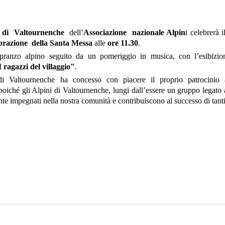
di Valtournenche
dell’
Associazione nazionale
Alpin
i celebrerà 
brazione della
Santa Messa
alle
ore 11.30
.
 pranzo alpino seguito da un pomeriggio in musica, con l’esibizio
I ragazzi del villaggio"
.
i Valtournenche ha concesso con piacere il proprio patrocinio
poiché gli Alpini di Valtournenche,
lungi dall’essere un gruppo legato
te impegnati nella nostra comunità e contribuiscono al successo di tant