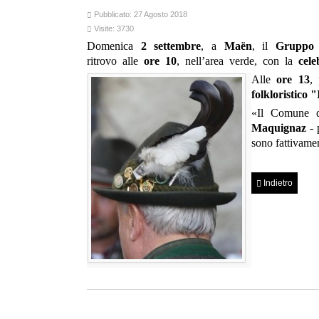
Pubblicato: 27 Agosto 2018
Visite: 3730
Domenica
2 settembre
, a
Maën
, il
Gruppo 
ritrovo alle
ore 10
, nell’area verde, con la
cele
Alle
ore 13
,
folkloristico "
«
Il Comune d
Maquignaz
-
sono fattivamen
Indietro