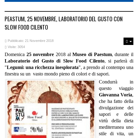
PEASTUM, 25 NOVEMBRE, LABORATORIO DEL GUSTO CON
SLOW FOOD CILENTO
Pubblicato: 21 Novembre 2018
Visite: 3054
Domenica
25 novembre
2018 al
Museo di Paestum
, durante il
Laboratorio del Gusto di Slow Food Cilento
, si parlerà di
"
Legumi: una ricchezza inesplorata
", a prendo al contempo una
finestra su un vasto mondo pieno di colori e di sapori.
Condurrà in
questo viaggio
Giovanna Voria
,
che ha fatto della
divulgazione dei
sapori e delle
virtù della dieta
mediterranea uno
stile di vita, un