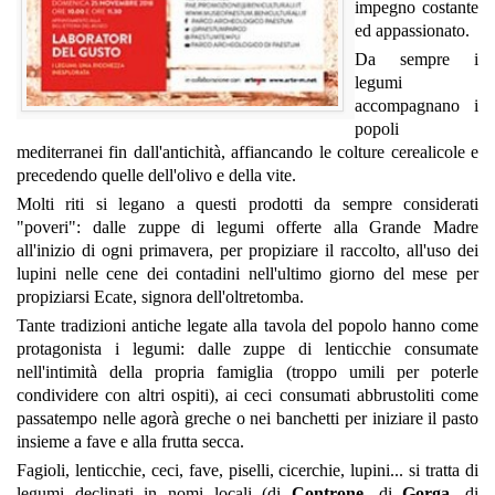
impegno costante
ed appassionato.
Da sempre i
legumi
accompagnano i
popoli
mediterranei fin dall'antichità, affiancando le colture cerealicole e
precedendo quelle dell'olivo e della vite.
Molti riti si legano a questi prodotti da sempre considerati
"poveri": dalle zuppe di legumi offerte alla Grande Madre
all'inizio di ogni primavera, per propiziare il raccolto, all'uso dei
lupini nelle cene dei contadini nell'ultimo giorno del mese per
propiziarsi Ecate, signora dell'oltretomba.
Tante tradizioni antiche legate alla tavola del popolo hanno come
protagonista i legumi: dalle zuppe di lenticchie consumate
nell'intimità della propria famiglia (troppo umili per poterle
condividere con altri ospiti), ai ceci consumati abbrustoliti come
passatempo nelle agorà greche o nei banchetti per iniziare il pasto
insieme a fave e alla frutta secca.
Fagioli, lenticchie, ceci, fave, piselli, cicerchie, lupini... si tratta di
legumi declinati in nomi locali (di
Controne
, di
Gorga
, di