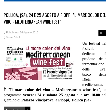
POLLICA, (SA), 24 E 25 AGOSTO A PIOPPI "IL MARE COLOR DEL
VINO - MEDITERRANEAN WINE FEST"
Pubblicato: 24 Agosto 2018
Visite: 3143
Un festival nel
festival,
dedicato al
prodotto delle
fermentazione
delle uve,
tipico della
Dieta
mediterranea.
È "
Il mare color del vino - Mediterranean wine fest
", in
programma
venerdì 24 e sabato 25 agosto
alle
ore 18.00
nel
giardino di
Palazzo Vinciprova
, a
Pioppi
,
Pollica (Sa)
.