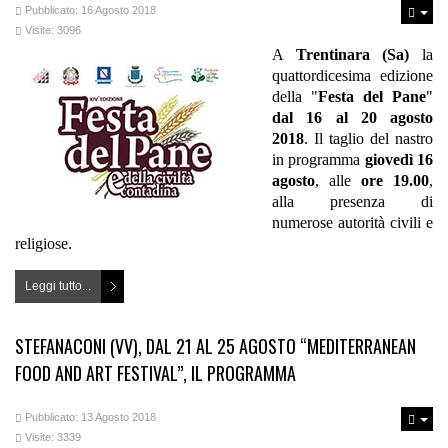
Pubblicato: 16 Agosto 2018
Visite: 3096
A
Trentinara (Sa)
la
quattordicesima edizione
della "
Festa del Pane
"
dal 16 al 20 agosto
2018
. Il taglio del nastro
in programma
giovedì 16
agosto
, alle
ore 19.00
,
alla presenza di
numerose autorità civili e
religiose.
Leggi tutto...
STEFANACONI (VV), DAL 21 AL 25 AGOSTO “MEDITERRANEAN
FOOD AND ART FESTIVAL”, IL PROGRAMMA
Pubblicato: 13 Agosto 2018
Visite: 3339