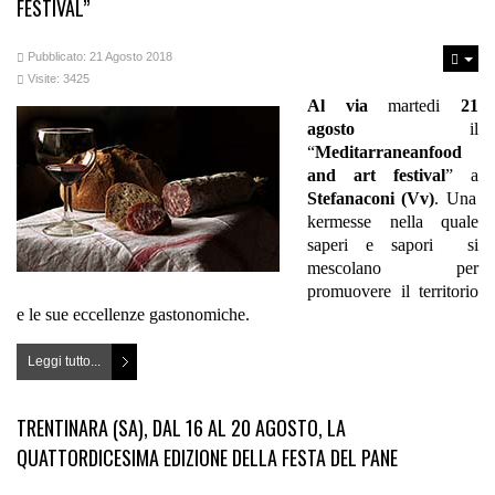
FESTIVAL”
Pubblicato: 21 Agosto 2018
Visite: 3425
Al via
martedi
21
agosto
il
“
Meditarraneanfood
and art festival
” a
Stefanaconi (Vv)
. Una
kermesse nella quale
saperi e sapori si
mescolano per
promuovere il territorio
e le sue eccellenze gastonomiche.
Leggi tutto...
TRENTINARA (SA), DAL 16 AL 20 AGOSTO, LA
QUATTORDICESIMA EDIZIONE DELLA FESTA DEL PANE