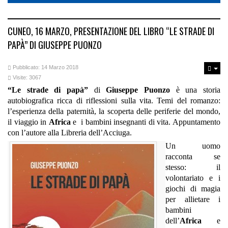
CUNEO, 16 MARZO, PRESENTAZIONE DEL LIBRO “LE STRADE DI
PAPÀ” DI GIUSEPPE PUONZO
Pubblicato: 14 Marzo 2018
Visite: 3067
“Le strade di papà”
di
Giuseppe Puonzo
è una storia
autobiografica ricca di riflessioni sulla vita. Temi del romanzo:
l’esperienza della paternità, la scoperta delle periferie del mondo,
il viaggio in
Africa
e i bambini insegnanti di vita. Appuntamento
con l’autore alla Libreria dell’Acciuga.
Un uomo
racconta se
stesso: il
volontariato e i
giochi di magia
per allietare i
bambini
dell’
Africa
e