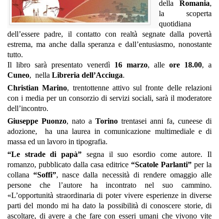
della
Romania
,
la scoperta
quotidiana
dell’essere padre, il contatto con realtà segnate dalla povertà
estrema, ma anche dalla speranza e dall’entusiasmo, nonostante
tutto.
Il libro sarà presentato venerdì
16 marzo
, alle
ore 18.00
, a
Cuneo
, nella
Libreria dell’Acciuga
.
Christian Marino
, trentottenne attivo sul fronte delle relazioni
con i media per un consorzio di servizi sociali, sarà il moderatore
dell’incontro.
Giuseppe Puonzo
, nato a
Torino
trentasei anni fa, cuneese di
adozione, ha una laurea in comunicazione multimediale e di
massa ed un lavoro in tipografia.
“Le strade di papà”
segna il suo esordio come autore. Il
romanzo, pubblicato dalla casa editrice
“Scatole Parlanti”
per la
collana
“Soffi”
, nasce dalla necessità di rendere omaggio alle
persone che l’autore ha incontrato nel suo cammino.
«L’opportunità straordinaria di poter vivere esperienze in diverse
parti del mondo mi ha dato la possibilità di conoscere storie, di
ascoltare, di avere a che fare con esseri umani che vivono vite