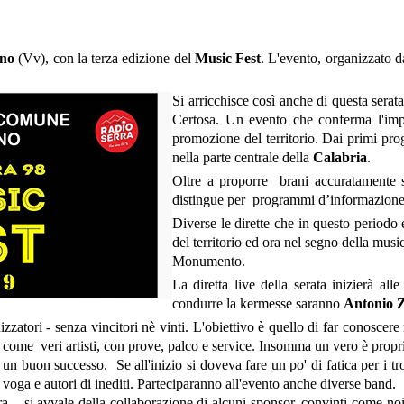
uno
(Vv), con la terza edizione del
Music Fest
. L'evento, organizzato d
Si arricchisce così anche di questa serata 
Certosa. Un evento che conferma l'im
promozione del territorio. Dai primi pr
nella parte centrale della
Calabria
.
Oltre a proporre brani accuratamente se
distingue per programmi d’informazion
Diverse le dirette che in questo periodo 
del territorio ed ora nel segno della musi
Monumento.
La diretta live della serata inizierà al
condurre la kermesse saranno
Antonio Z
zatori - senza vincitori nè vinti. L'obiettivo è quello di far conoscere 
i come veri artisti, con prove, palco e service. Insomma un vero è propr
 un buon successo. Se all'inizio si doveva fare un po' di fatica per i t
 voga e autori di inediti. Parteciparanno all'evento anche diverse band.
, si avvale della collaborazione di alcuni sponsor, convinti come noi,