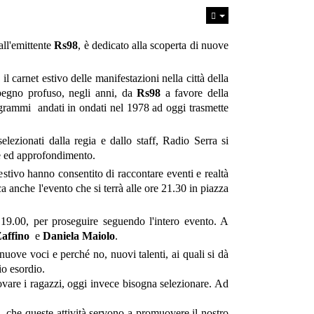
all'emittente
Rs98
, è dedicato alla scoperta di nuove
il carnet estivo delle manifestazioni nella città della
pegno profuso, negli anni, da
Rs98
a favore della
ogrammi andati in ondati nel 1978 ad oggi trasmette
lezionati dalla regia e dallo staff, Radio Serra si
e ed approfondimento.
estivo hanno consentito di raccontare eventi e realtà
ca anche l'evento che si terrà alle ore 21.30 in piazza
le 19.00, per proseguire seguendo l'intero evento. A
affino
e
Daniela Maiolo
.
nuove voci e perché no, nuovi talenti, ai quali si dà
io esordio.
rovare i ragazzi, oggi invece bisogna selezionare. Ad
 che queste attività servono a promuovere il nostro