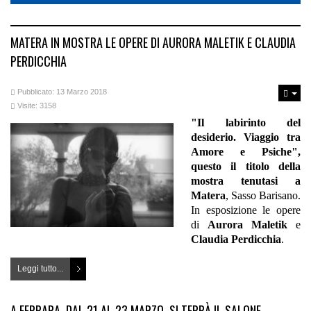
MATERA IN MOSTRA LE OPERE DI AURORA MALETIK E CLAUDIA
PERDICCHIA
Pubblicato: 13 Marzo 2018
Visite: 3158
"Il labirinto del
desiderio. Viaggio tra
Amore e Psiche",
questo il titolo della
mostra tenutasi a
Matera
, Sasso Barisano.
In esposizione le opere
di
Aurora Maletik
e
Claudia Perdicchia
.
Leggi tutto...
A FERRARA, DAL 21 AL 23 MARZO, SI TERRÀ IL SALONE