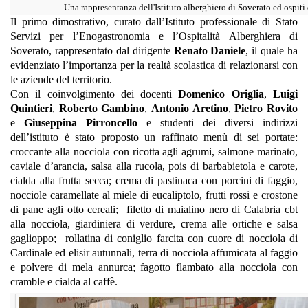
Una rappresentanza dell'Istituto alberghiero di Soverato ed ospiti 
Il primo dimostrativo, curato dall’Istituto professionale di Stato
Servizi per l’Enogastronomia e l’Ospitalità Alberghiera di
Soverato, rappresentato dal dirigente
Renato Daniele
, il quale ha
evidenziato l’importanza per la realtà scolastica di relazionarsi con
le aziende del territorio.
Con il coinvolgimento dei docenti
Domenico Origlia
,
Luigi
Quintieri
,
Roberto Gambino
,
Antonio Aretino
,
Pietro Rovito
e
Giuseppina Pirroncello
e studenti dei diversi indirizzi
dell’istituto è stato proposto un raffinato menù di sei portate:
croccante alla nocciola con ricotta agli agrumi, salmone marinato,
caviale d’arancia, salsa alla rucola, pois di barbabietola e carote,
cialda alla frutta secca; crema di pastinaca con porcini di faggio,
nocciole caramellate al miele di eucaliptolo, frutti rossi e crostone
di pane agli otto cereali; filetto di maialino nero di Calabria cbt
alla nocciola, giardiniera di verdure, crema alle ortiche e salsa
gaglioppo; rollatina di coniglio farcita con cuore di nocciola di
Cardinale ed elisir autunnali, terra di nocciola affumicata al faggio
e polvere di mela annurca; fagotto flambato alla nocciola con
cramble e cialda al caffè.